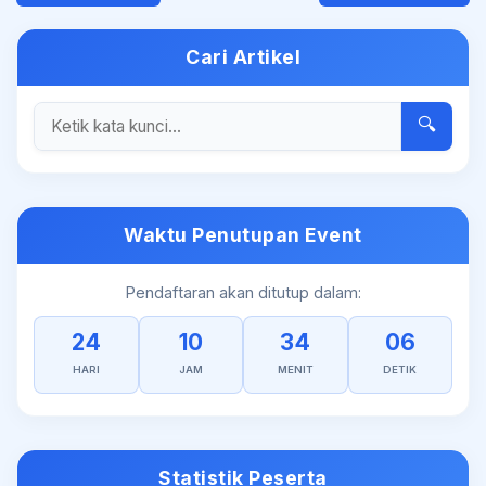
Cari Artikel
🔍
Waktu Penutupan Event
Pendaftaran akan ditutup dalam:
24
10
34
06
HARI
JAM
MENIT
DETIK
Statistik Peserta