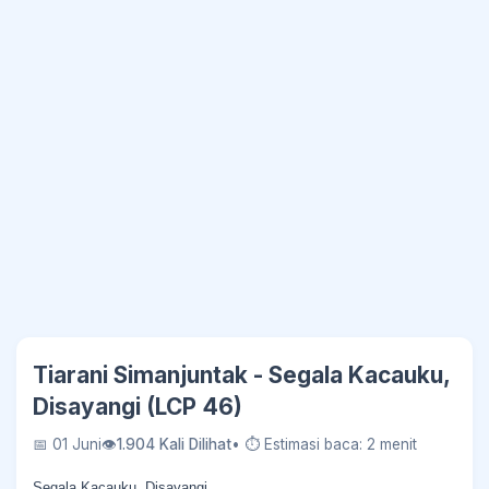
Tiarani Simanjuntak - Segala Kacauku,
Disayangi (LCP 46)
📅 01 Juni
👁
1.904 Kali Dilihat
• ⏱ Estimasi baca: 2 menit
Segala Kacauku, Disayangi