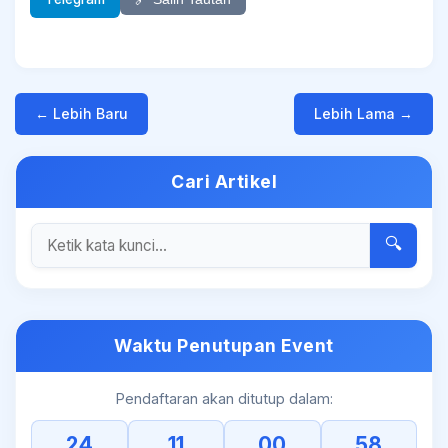
← Lebih Baru
Lebih Lama →
Cari Artikel
🔍
Waktu Penutupan Event
Pendaftaran akan ditutup dalam:
24
11
00
58