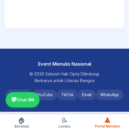
Event Menulis Nasional
© 2026 Seluruh Hak Cipta Dilindungi.
Berkarya untuk Literasi Bangsa
Instagram
YouTube
TikTok
Email
WhatsApp
💬
Chat WA
🏠
📝
👤
Beranda
Lomba
Portal Member