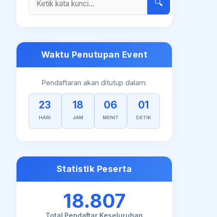
🔍
Waktu Penutupan Event
Pendaftaran akan ditutup dalam:
23
18
06
00
HARI
JAM
MENIT
DETIK
Statistik Peserta
18.807
Total Pendaftar Keseluruhan