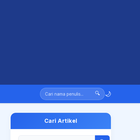
🌙
🔍
Cari Artikel