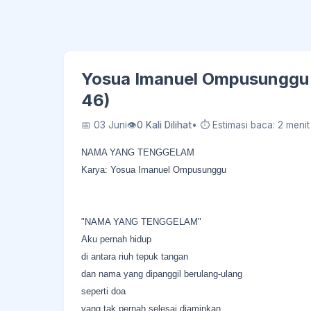
Yosua Imanuel Ompusungg
46)
📅 03 Juni
👁
0 Kali Dilihat
• ⏱ Estimasi baca: 2 menit
NAMA YANG TENGGELAM
Karya: Yosua Imanuel Ompusunggu
"NAMA YANG TENGGELAM"
Aku pernah hidup
di antara riuh tepuk tangan
dan nama yang dipanggil berulang-ulang
seperti doa
yang tak pernah selesai diaminkan.