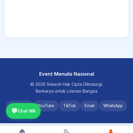
Event Menulis Nasional
© 2026 Seluruh Hak Cipta Dilindungi.
Berkarya untuk Literasi Bangsa
Instagram
YouTube
TikTok
Email
WhatsApp
💬
Chat WA
🏠
📝
👤