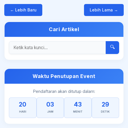
← Lebih Baru
Lebih Lama →
Cari Artikel
🔍
Waktu Penutupan Event
Pendaftaran akan ditutup dalam:
20
03
43
29
HARI
JAM
MENIT
DETIK