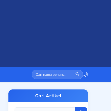
🌙
🔍
Cari Artikel