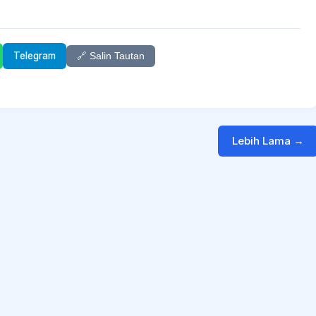
Telegram
🔗 Salin Tautan
Lebih Lama →