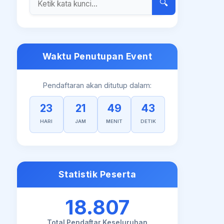
🔍
Waktu Penutupan Event
Pendaftaran akan ditutup dalam:
23
21
49
42
HARI
JAM
MENIT
DETIK
Statistik Peserta
18.807
Total Pendaftar Keseluruhan