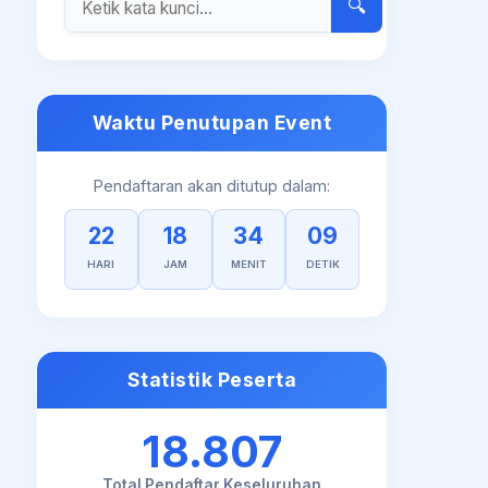
🔍
Waktu Penutupan Event
Pendaftaran akan ditutup dalam:
22
18
34
08
HARI
JAM
MENIT
DETIK
Statistik Peserta
18.807
Total Pendaftar Keseluruhan