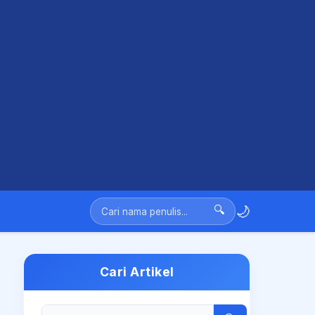
🌙
🔍
Cari Artikel