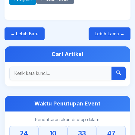
← Lebih Baru
Lebih Lama →
Cari Artikel
🔍
Waktu Penutupan Event
Pendaftaran akan ditutup dalam:
24
10
33
47