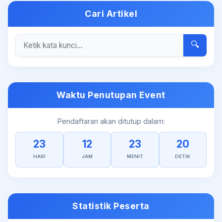
Cari Artikel
🔍
Waktu Penutupan Event
Pendaftaran akan ditutup dalam:
23
12
23
20
HARI
JAM
MENIT
DETIK
Statistik Peserta