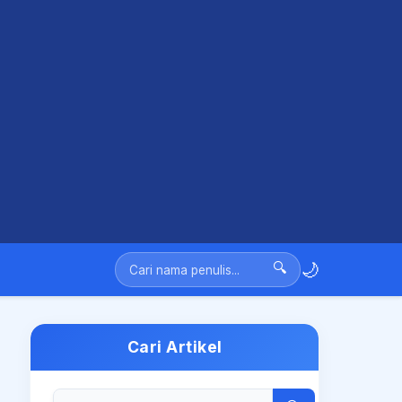
🌙
🔍
Cari Artikel