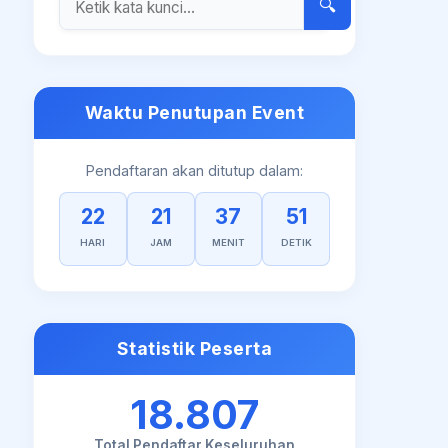
🔍
Waktu Penutupan Event
Pendaftaran akan ditutup dalam:
22
21
37
50
HARI
JAM
MENIT
DETIK
Statistik Peserta
18.807
Total Pendaftar Keseluruhan