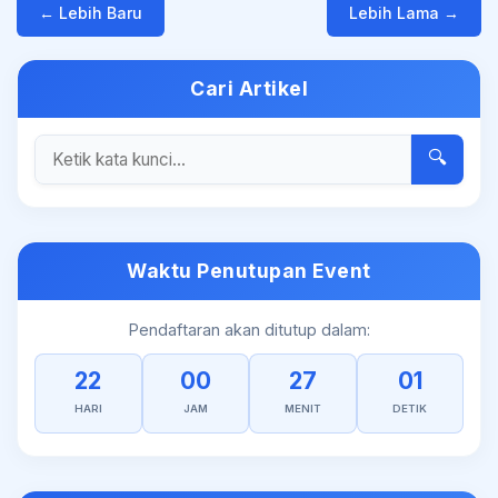
← Lebih Baru
Lebih Lama →
Cari Artikel
🔍
Waktu Penutupan Event
Pendaftaran akan ditutup dalam:
22
00
27
01
HARI
JAM
MENIT
DETIK