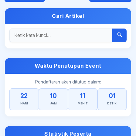
Cari Artikel
🔍
Waktu Penutupan Event
Pendaftaran akan ditutup dalam:
22
10
11
01
HARI
JAM
MENIT
DETIK
Statistik Peserta