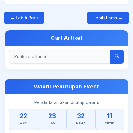
← Lebih Baru
Lebih Lama →
Cari Artikel
🔍
Waktu Penutupan Event
Pendaftaran akan ditutup dalam:
22
23
32
11
HARI
JAM
MENIT
DETIK