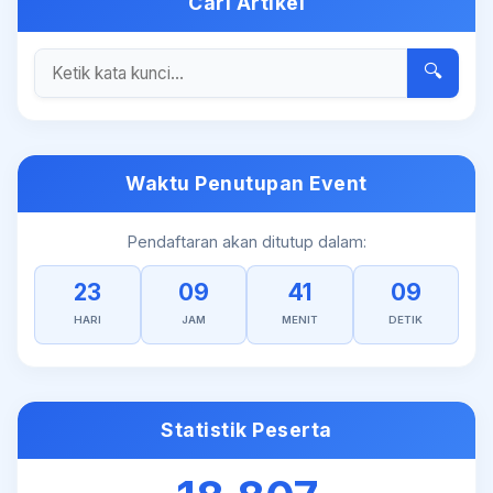
Cari Artikel
🔍
Waktu Penutupan Event
Pendaftaran akan ditutup dalam:
23
09
41
09
HARI
JAM
MENIT
DETIK
Statistik Peserta