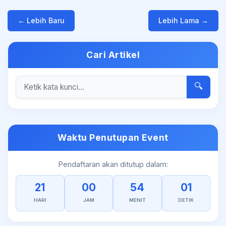
← Lebih Baru
Lebih Lama →
Cari Artikel
🔍
Waktu Penutupan Event
Pendaftaran akan ditutup dalam:
21
00
54
01
HARI
JAM
MENIT
DETIK