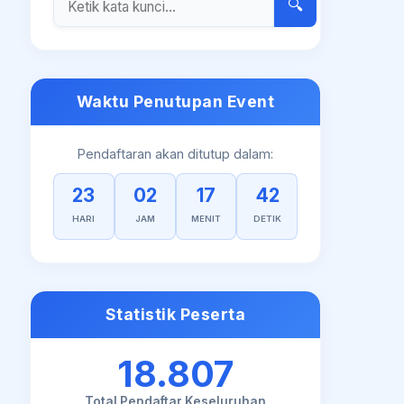
🔍
Waktu Penutupan Event
Pendaftaran akan ditutup dalam:
23
02
17
41
HARI
JAM
MENIT
DETIK
Statistik Peserta
18.807
Total Pendaftar Keseluruhan