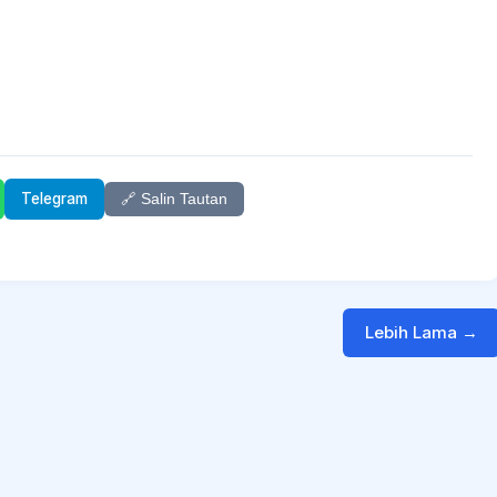
Telegram
🔗 Salin Tautan
Lebih Lama →