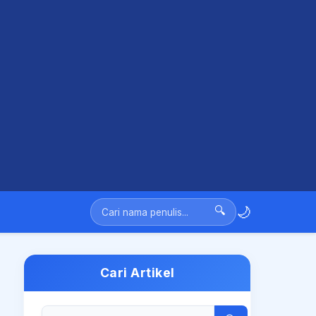
🌙
🔍
Cari Artikel