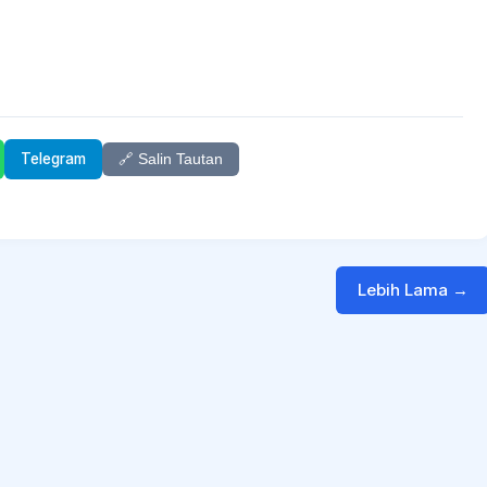
Telegram
🔗 Salin Tautan
Lebih Lama →