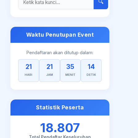
🔍
Waktu Penutupan Event
Pendaftaran akan ditutup dalam:
21
21
35
13
HARI
JAM
MENIT
DETIK
Statistik Peserta
18.807
Total Pendaftar Keseluruhan