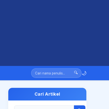
🌙
🔍
Cari Artikel