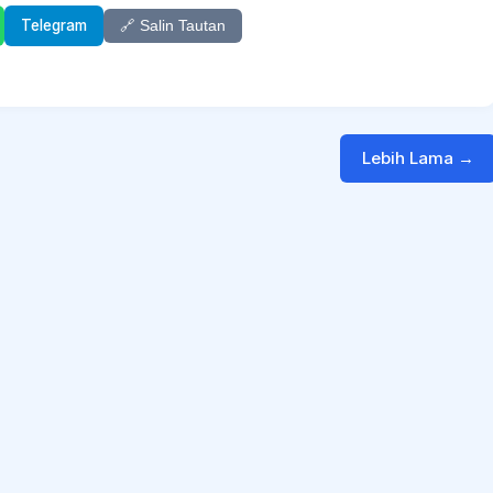
Telegram
🔗 Salin Tautan
Lebih Lama →