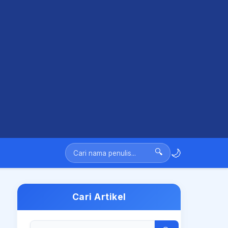
🌙
🔍
Cari Artikel