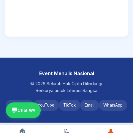
Event Menulis Nasional
© 2026 Seluruh Hak Cipta Dilindungi.
Berkarya untuk Literasi Bangsa
Instagram
YouTube
TikTok
Email
WhatsApp
💬
Chat WA
🏠
📝
👤