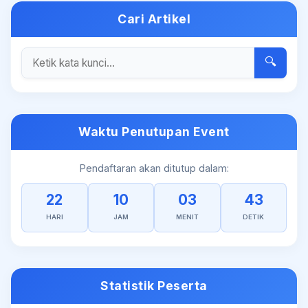
Cari Artikel
🔍
Waktu Penutupan Event
Pendaftaran akan ditutup dalam:
22
10
03
43
HARI
JAM
MENIT
DETIK
Statistik Peserta