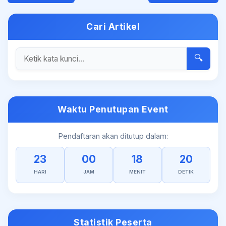
Cari Artikel
🔍
Waktu Penutupan Event
Pendaftaran akan ditutup dalam:
23
00
18
20
HARI
JAM
MENIT
DETIK
Statistik Peserta