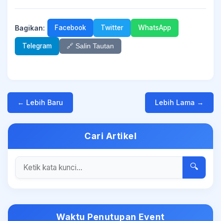
Bagikan:
Facebook
Twitter
WhatsApp
Telegram
🔗 Salin Tautan
← Lebih Baru
Lebih Lama →
Cari Artikel
🔍
Waktu Penutupan Event