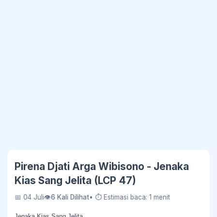
Pirena Djati Arga Wibisono - Jenaka
Kias Sang Jelita (LCP 47)
📅 04 Juli
👁
6 Kali Dilihat
• ⏱ Estimasi baca: 1 menit
Jenaka Kias Sang Jelita