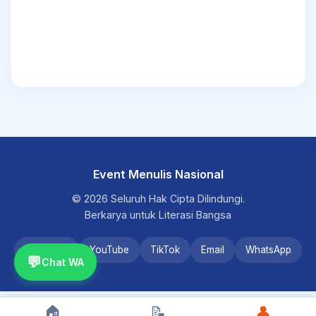
Event Menulis Nasional
© 2026 Seluruh Hak Cipta Dilindungi.
Berkarya untuk Literasi Bangsa
Instagram
YouTube
TikTok
Email
WhatsApp
💬
Chat WA
🏠
📝
👤