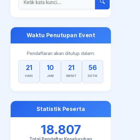
🔍
Waktu Penutupan Event
Pendaftaran akan ditutup dalam:
21
10
21
56
HARI
JAM
MENIT
DETIK
Statistik Peserta
18.807
Total Pendaftar Keseluruhan