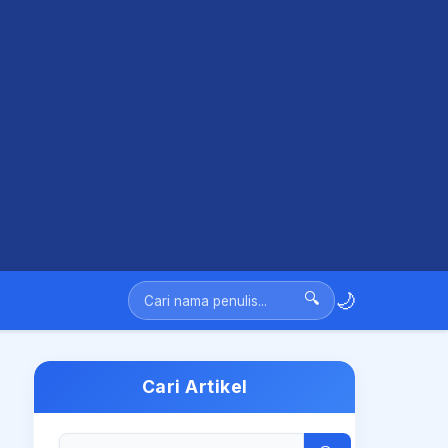
🌙
🔍
Cari Artikel