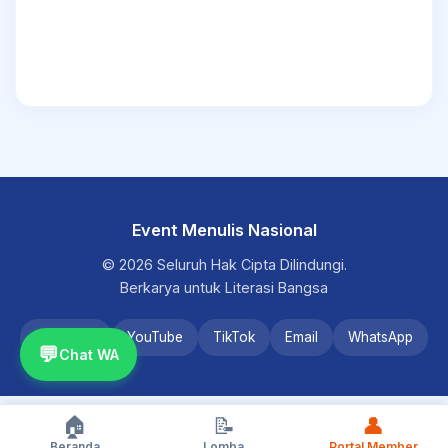
Event Menulis Nasional
© 2026 Seluruh Hak Cipta Dilindungi.
Berkarya untuk Literasi Bangsa
Instagram
YouTube
TikTok
Email
WhatsApp
💬
Chat WA
🏠
📝
👤
Beranda
Lomba
Portal Member