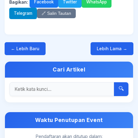
Bagikan:
Facebook
Twitter
WhatsApp
Telegram
🔗 Salin Tautan
← Lebih Baru
Lebih Lama →
Cari Artikel
🔍
Waktu Penutupan Event
Pendaftaran akan ditutup dalam: