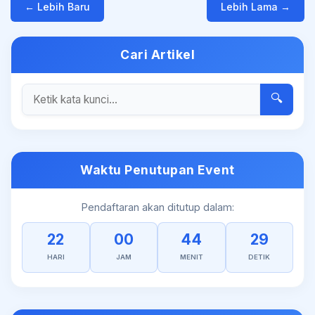
← Lebih Baru
Lebih Lama →
Cari Artikel
🔍
Waktu Penutupan Event
Pendaftaran akan ditutup dalam:
22
00
44
29
HARI
JAM
MENIT
DETIK