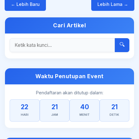
← Lebih Baru
Lebih Lama →
Cari Artikel
🔍
Waktu Penutupan Event
Pendaftaran akan ditutup dalam:
22
21
40
21
HARI
JAM
MENIT
DETIK