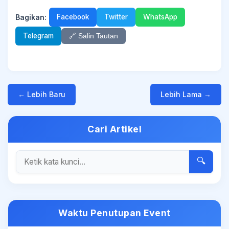
Bagikan:
Facebook
Twitter
WhatsApp
Telegram
🔗 Salin Tautan
← Lebih Baru
Lebih Lama →
Cari Artikel
🔍
Waktu Penutupan Event