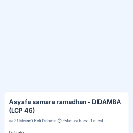
Asyafa samara ramadhan - DIDAMBA
(LCP 46)
📅 31 Mei
👁
0 Kali Dilihat
• ⏱ Estimasi baca: 1 menit
Didamba