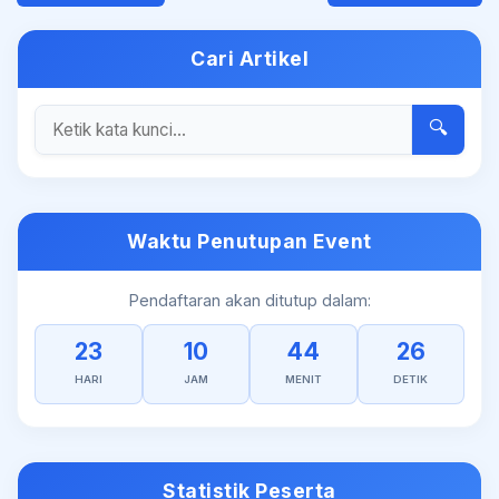
Cari Artikel
🔍
Waktu Penutupan Event
Pendaftaran akan ditutup dalam:
23
10
44
26
HARI
JAM
MENIT
DETIK
Statistik Peserta