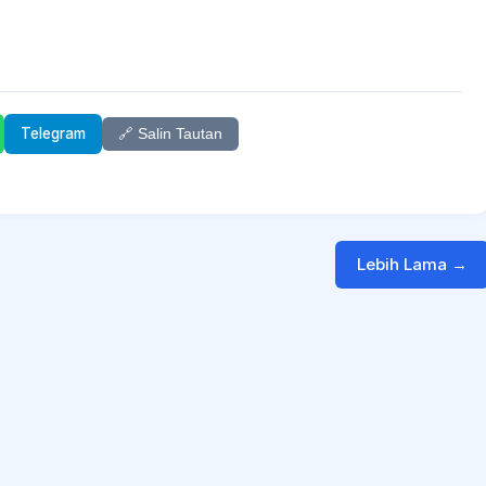
Telegram
🔗 Salin Tautan
Lebih Lama →