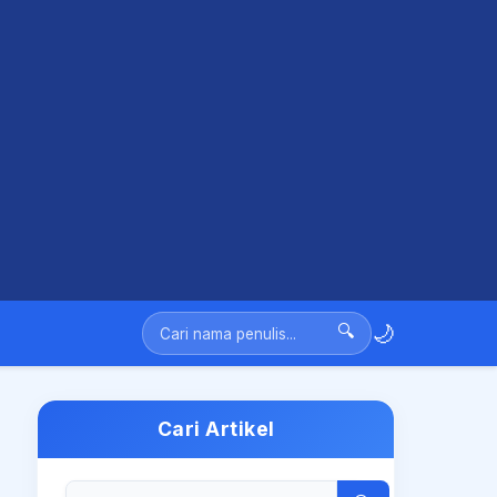
🌙
🔍
Cari Artikel