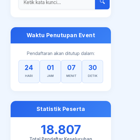
🔍
Waktu Penutupan Event
Pendaftaran akan ditutup dalam:
24
01
07
30
HARI
JAM
MENIT
DETIK
Statistik Peserta
18.807
Total Pendaftar Keseluruhan