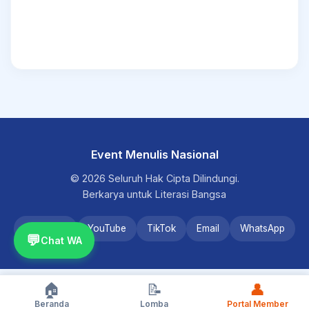
Event Menulis Nasional
© 2026 Seluruh Hak Cipta Dilindungi.
Berkarya untuk Literasi Bangsa
Instagram
YouTube
TikTok
Email
WhatsApp
💬
Chat WA
🏠
📝
👤
Beranda
Lomba
Portal Member