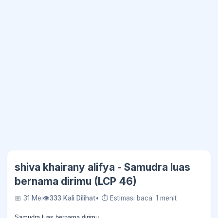
shiva khairany alifya - Samudra luas
bernama dirimu (LCP 46)
📅 31 Mei
👁
333 Kali Dilihat
• ⏱ Estimasi baca: 1 menit
Samudra luas bernama dirimu