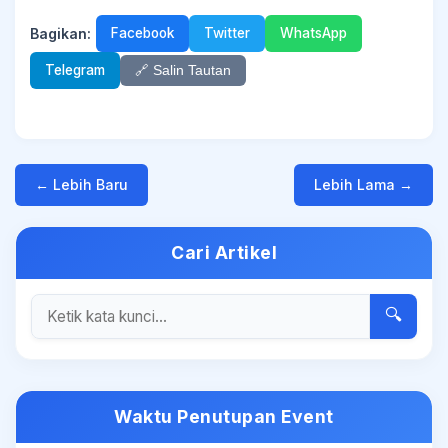
Bagikan:
Facebook
Twitter
WhatsApp
Telegram
🔗 Salin Tautan
← Lebih Baru
Lebih Lama →
Cari Artikel
🔍
Waktu Penutupan Event