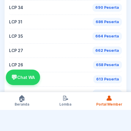
LCP 34
690 Peserta
LCP 31
686 Peserta
LCP 35
664 Peserta
LCP 27
662 Peserta
LCP 26
658 Peserta
💬
Chat WA
LCP 41
613 Peserta
LCP 42
597 Peserta
🏠
📝
👤
Beranda
Lomba
Portal Member
LCP 32
554 Peserta
LCP 22
505 Peserta