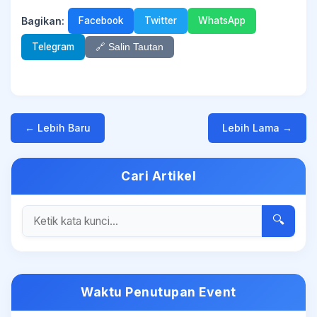
Bagikan:
Facebook
Twitter
WhatsApp
Telegram
🔗 Salin Tautan
← Lebih Baru
Lebih Lama →
Cari Artikel
🔍
Waktu Penutupan Event