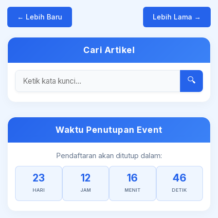
← Lebih Baru
Lebih Lama →
Cari Artikel
🔍
Waktu Penutupan Event
Pendaftaran akan ditutup dalam:
23
12
16
46
HARI
JAM
MENIT
DETIK