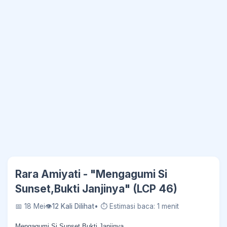
Rara Amiyati - "Mengagumi Si
Sunset,Bukti Janjinya" (LCP 46)
📅 18 Mei
👁
12 Kali Dilihat
• ⏱ Estimasi baca: 1 menit
Mengagumi Si Sunset,Bukti Janjinya