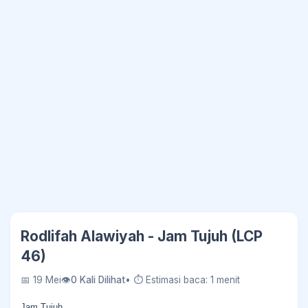
Rodlifah Alawiyah - Jam Tujuh (LCP
46)
📅 19 Mei
👁
0 Kali Dilihat
• ⏱ Estimasi baca: 1 menit
Jam Tujuh