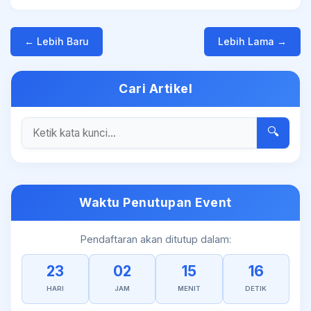
← Lebih Baru
Lebih Lama →
Cari Artikel
🔍
Waktu Penutupan Event
Pendaftaran akan ditutup dalam:
23
02
15
16
HARI
JAM
MENIT
DETIK