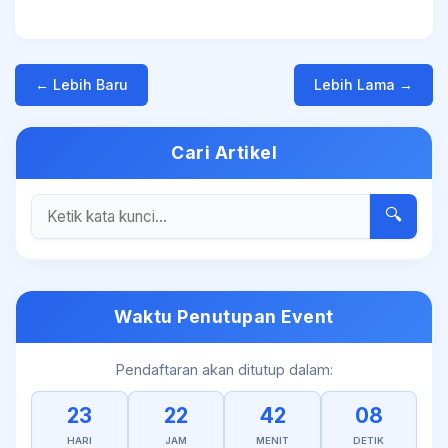
← Lebih Baru
Lebih Lama →
Cari Artikel
🔍
Waktu Penutupan Event
Pendaftaran akan ditutup dalam:
23
22
42
08
HARI
JAM
MENIT
DETIK