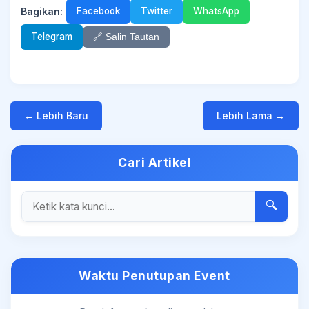
Bagikan:
Facebook
Twitter
WhatsApp
Telegram
🔗 Salin Tautan
← Lebih Baru
Lebih Lama →
Cari Artikel
🔍
Waktu Penutupan Event