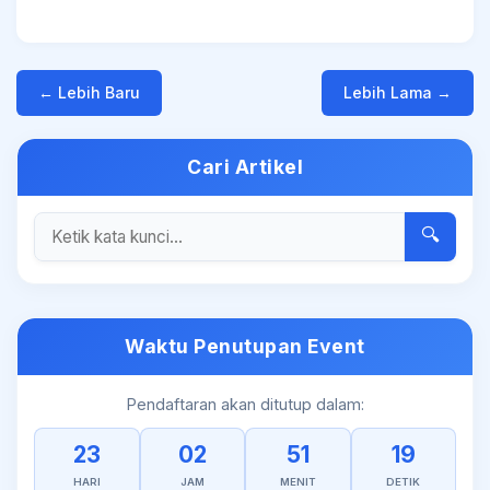
← Lebih Baru
Lebih Lama →
Cari Artikel
🔍
Waktu Penutupan Event
Pendaftaran akan ditutup dalam:
23
02
51
19
HARI
JAM
MENIT
DETIK