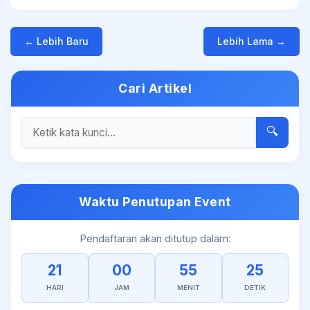
← Lebih Baru
Lebih Lama →
Cari Artikel
🔍
Waktu Penutupan Event
Pendaftaran akan ditutup dalam:
21
00
55
25
HARI
JAM
MENIT
DETIK