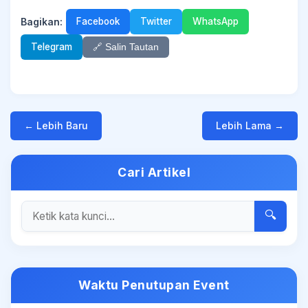
Bagikan:
Facebook
Twitter
WhatsApp
Telegram
🔗 Salin Tautan
← Lebih Baru
Lebih Lama →
Cari Artikel
🔍
Waktu Penutupan Event