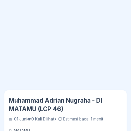
Muhammad Adrian Nugraha - DI
MATAMU (LCP 46)
📅 01 Juni
👁
0 Kali Dilihat
• ⏱ Estimasi baca: 1 menit
DI MATAMU