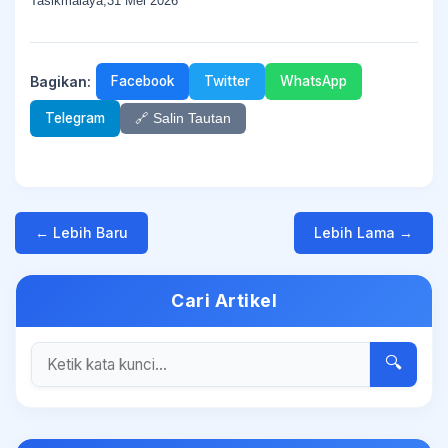
Tasikmalaya,31 Mei 2026
Bagikan:
Facebook
Twitter
WhatsApp
Telegram
🔗 Salin Tautan
← Lebih Baru
Lebih Lama →
Cari Artikel
🔍