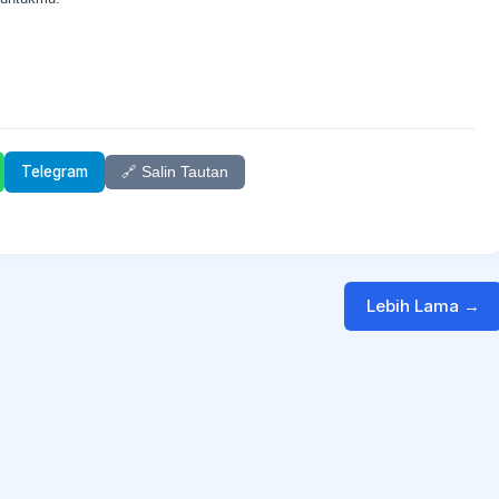
Telegram
🔗 Salin Tautan
Lebih Lama →