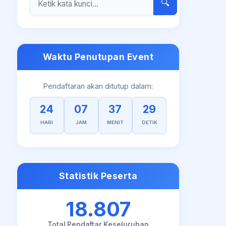
🔍
Waktu Penutupan Event
Pendaftaran akan ditutup dalam:
24
07
37
28
HARI
JAM
MENIT
DETIK
Statistik Peserta
18.807
Total Pendaftar Keseluruhan