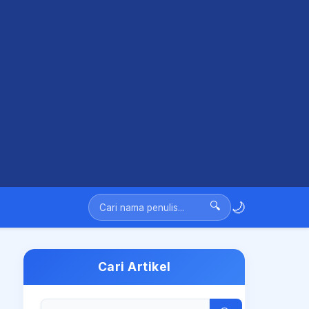
🌙
🔍
Cari Artikel