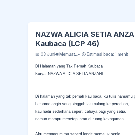
NAZWA ALICIA SETIA ANZANI
Kaubaca (LCP 46)
📅 03 Juni
👁
Memuat...
• ⏱ Estimasi baca: 1 menit
Di Halaman yang Tak Pernah Kaubaca
Karya: NAZWA ALICIA SETIA ANZANI
Di halaman yang tak pernah kau baca, ku tulis namamu p
bersama angin yang singgah lalu pulang ke peraduan,
kau hadir sederhana seperti cahaya pagi yang setia,
namun mampu menetap lama di ruang kekaguman.
Aku mengagumimu seperti langit memeluk senja,