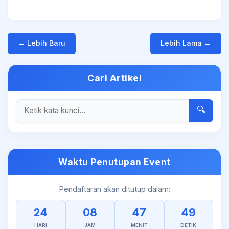
← Lebih Baru
Lebih Lama →
Cari Artikel
🔍
Waktu Penutupan Event
Pendaftaran akan ditutup dalam:
24
08
47
49
HARI
JAM
MENIT
DETIK