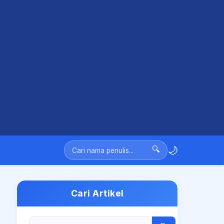
🌙
🔍
Cari Artikel