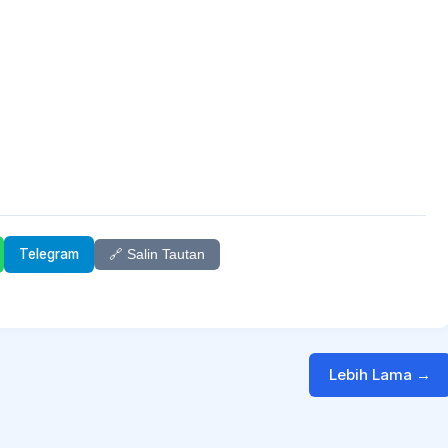
Telegram
🔗 Salin Tautan
Lebih Lama →