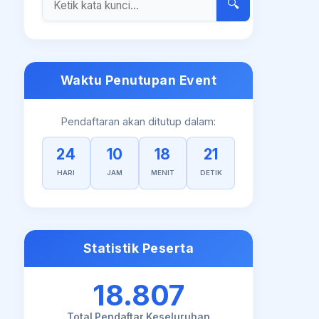
🔍
Waktu Penutupan Event
Pendaftaran akan ditutup dalam:
24
10
18
20
HARI
JAM
MENIT
DETIK
Statistik Peserta
18.807
Total Pendaftar Keseluruhan