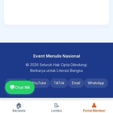
Event Menulis Nasional
© 2026 Seluruh Hak Cipta Dilindungi.
Berkarya untuk Literasi Bangsa
Instagram
YouTube
TikTok
Email
WhatsApp
💬
Chat WA
🏠
📝
👤
Beranda
Lomba
Portal Member