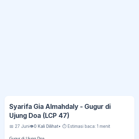
Syarifa Gia Almahdaly - Gugur di
Ujung Doa (LCP 47)
📅 27 Juni
👁
0 Kali Dilihat
• ⏱ Estimasi baca: 1 menit
Gugur di Ujung Doa