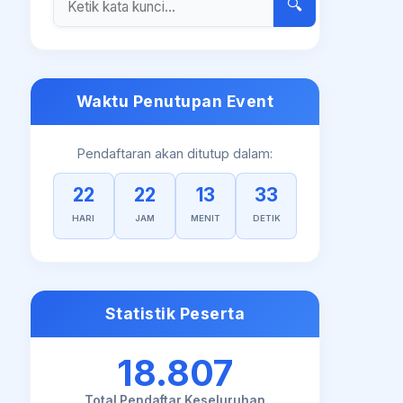
🔍
Waktu Penutupan Event
Pendaftaran akan ditutup dalam:
22
22
13
32
HARI
JAM
MENIT
DETIK
Statistik Peserta
18.807
Total Pendaftar Keseluruhan