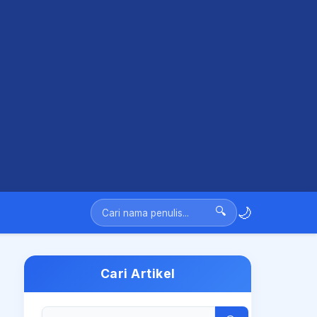
🌙
🔍
Cari Artikel