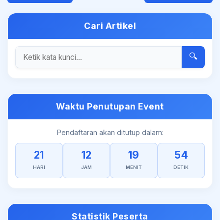
Cari Artikel
🔍
Waktu Penutupan Event
Pendaftaran akan ditutup dalam:
21
12
19
54
HARI
JAM
MENIT
DETIK
Statistik Peserta