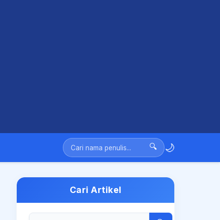
🌙
🔍
Cari Artikel