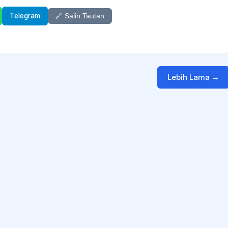
Telegram
🔗 Salin Tautan
Lebih Lama →